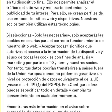
La eficiencia energética y la sostenibilidad gozan
en tu dispositivo final. Ello nos permite analizar el
actualmente de gran popularidad en todos los sectores.
tráfico del sitio web y mostrarte contenidos y
Esto se debe a que los requisitos normativos, como el
publicidad de tu interés. Para ello, se crean perfiles de
Pacto Verde Europeo o la
Ley sobre la industria de cero
uso en todos los sitios web y dispositivos. Nuestros
emisiones netas
de la UE, obligan a empresas y
socios también utilizan estas tecnologías.
organismos públicos a actuar de forma más respetuosa
con el clima con el objetivo de reducir las emisiones de
Si seleccionas «Solo las necesarias», solo aceptarás las
CO2 y frenar así el cambio climático.
cookies necesarias para el correcto funcionamiento de
nuestro sitio web. «Aceptar todas» significa que
autorizas el acceso a la información de tu dispositivo y
el uso de todas las cookies con fines de análisis y
El objetivo: detener el cambio climático
marketing por parte de T-System y nuestros socios.
a nivel mundial
Por tanto, tus datos podrían transferirse a países fuera
de la Unión Europea donde no podemos garantizar un
Además de los organismos legisladores, cada vez son
nivel de protección de datos equivalente al de la UE
más los consumidores que reconocen la necesidad
(véase el art. 49 (1) del RGPD). En «Configuración»
imperiosa de contribuir a la sostenibilidad y que exigen
puedes especificar todo en detalle y cambiar tu
conscientemente productos y soluciones más
consentimiento en cualquier momento.
respetuosos con el clima. Según un sondeo llevado a
1
cabo por PwC
, los criterios de sostenibilidad se tienen
Encontrarás más información en el aviso sobre
cada vez más en cuenta en las decisiones de compra: