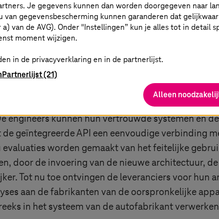
partners. Je gegevens kunnen dan worden doorgegeven naar la
n deze ook naderhand
u van gegevensbescherming kunnen garanderen dat gelijkwaardi
e vragen.
er a) van de AVG). Onder "Instellingen” kun je alles tot in detail 
enst moment wijzigen.
en in de privacyverklaring en in de partnerlijst.
n
Partnerlijst (21)
el op en draagt bij tot duurzaamheid. Het aantal test
Alleen noodzakelij
 nu datagestuurde beslissingen kunnen worden genome
 De engineers kunnen hun vertrouwde systemen en de v
 de geïntegreerde API een eenvoudige verbinding m
u evaluaties worden gemaakt van het feitelijke gebr
n, door de invoering van de nieuwe architectuur, d
jker. Tot nu toe ontvingen de leveranciers voor hun
lyses aan de fabrikanten van de oorspronkelijke app
reeks in het systeem van de autofabrikant verwerke