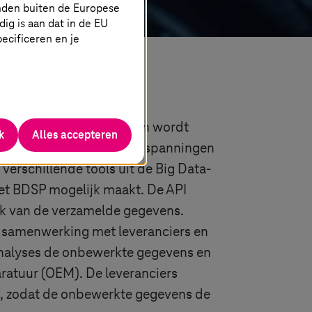
nden buiten de Europese
g is aan dat in de EU
specificeren en je
ritten daalt en het testen wordt
k
Alles accepteren
n, waar vroeger enorme inspanningen
erschillende tools uit de Big Data-
et BDSP mogelijk maakt. De API
uik van de verzamelde gegevens.
e samenwerking met leveranciers en
 analyses de onbewerkte gegevens en
aratuur (OEM). De leveranciers
n, zodat de onbewerkte gegevens de