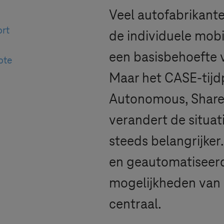
Veel autofabrikante
ort
de individuele mobi
een basisbehoefte v
ote
Maar het CASE-tijd
Autonomous, Shared
verandert de situat
steeds belangrijker
en geautomatiseerd
mogelijkheden van d
centraal.