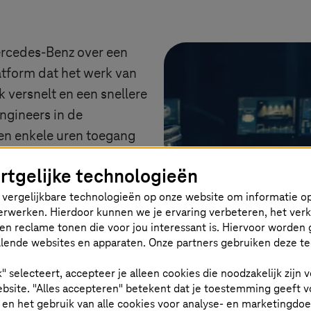
rcedes-Benz over een
tform dat het werk van
 versnelt en een snellere
ngineers in de
en enkele uren toegang
nen onmiddellijk met de
rtgelijke technologieën
k direct fouten opsporen
vergelijkbare technologieën op onze website om informatie op
erhalen. Zo zitten ze
 verwerken. Hierdoor kunnen we je ervaring verbeteren, het ver
ikkelingscycli verkort.
en reclame tonen die voor jou interessant is. Hiervoor worden 
 voordeel: een
lende websites en apparaten. Onze partners gebruiken deze t
keurige specificaties
k" selecteert, accepteer je alleen cookies die noodzakelijk zijn
ijn niet langer nodig. De
bsite. "Alles accepteren" betekent dat je toestemming geeft v
ng tot de volledige
t en het gebruik van alle cookies voor analyse- en marketingdo