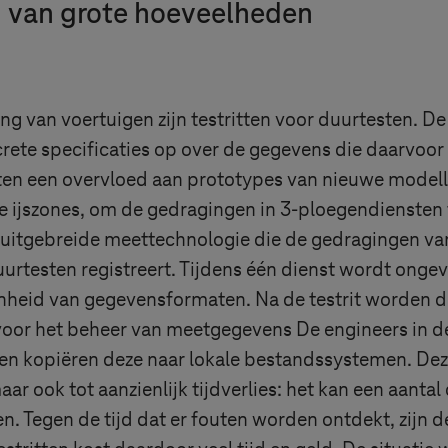
g van grote hoeveelheden
ng van voertuigen zijn testritten voor duurtesten. D
crete specificaties op over de gegevens die daarvoo
nten een overvloed aan prototypes van nieuwe modell
te ijszones, om de gedragingen in 3-ploegendienst
 uitgebreide meettechnologie die de gedragingen va
urtesten registreert. Tijdens één dienst wordt onge
nheid van gegevensformaten. Na de testrit worden 
oor het beheer van meetgegevens De engineers in d
n kopiëren deze naar lokale bestandssystemen. Deze 
ar ook tot aanzienlijk tijdverlies: het kan een aant
. Tegen de tijd dat er fouten worden ontdekt, zijn d