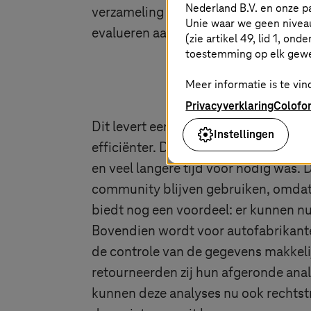
Nederland B.V. en onze 
verzameling meetgegevens en kunne
Unie waar we geen nivea
evalueren aan de hand van specifiek
(zie artikel 49, lid 1, ond
toestemming op elk gew
Meer informatie is te vind
Privacyverklaring
Colofo
Dit levert een merkbaar kostenvoorde
Instellingen
efficiënter. Dit leidt ertoe dat er
en veel langere tijd voor nodig was.
community blijven gebruiken, omdat
biedt nog een voordeel: er kunnen n
Bovendien wordt voor autofabrikante
de controle van de gegevens makkeli
retourneerden zij hun afgeronde ana
kunnen deze analyses nu ook rechtst