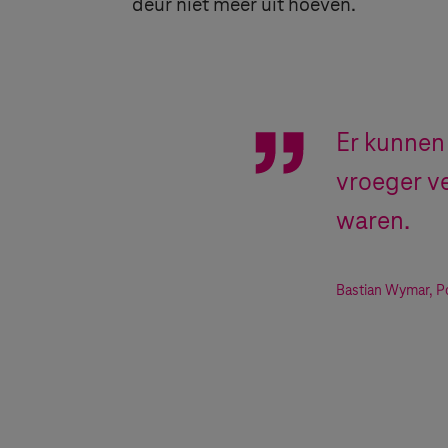
deur niet meer uit hoeven.
Er kunnen
vroeger v
waren.
Bastian Wymar
,
P