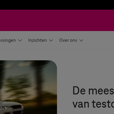
ssingen
Inzichten
Over ons
De meest
van test