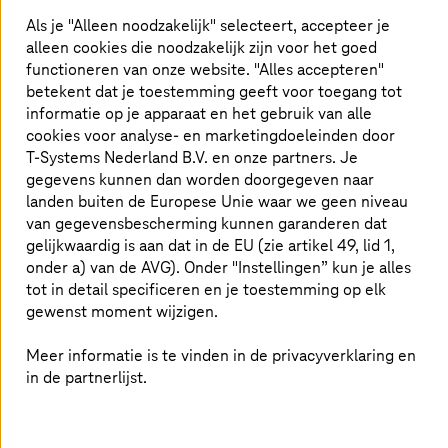
serviceprovider én RISE with SAP Premium
Als je "Alleen noodzakelijk" selecteert, accepteer je
leverancier over de ervaring en expertise om dit
alleen cookies die noodzakelijk zijn voor het goed
project uit te voeren. Dit is te danken aan meer
functioneren van onze website. "Alles accepteren"
betekent dat je toestemming geeft voor toegang tot
dan 1000 SAP-transformatieprojecten die
informatie op je apparaat en het gebruik van alle
jaarlijks voor meer dan 600 klanten wereldwijd
cookies voor analyse- en marketingdoeleinden door
in alle sectoren worden uitgevoerd.
T-Systems
Nederland B.V. en onze partners. Je
gegevens kunnen dan worden doorgegeven naar
landen buiten de Europese Unie waar we geen niveau
van gegevensbescherming kunnen garanderen dat
Wat lees je in deze whitepaper?
gelijkwaardig is aan dat in de EU (zie artikel 49, lid 1,
onder a) van de AVG). Onder "Instellingen” kun je alles
Hoe lukt het onze klanten om met behulp van SAP-
tot in detail specificeren en je toestemming op elk
oplossingen te innoveren?
gewenst moment wijzigen.
Heeft het zin om naar SAP S/4HANA te migreren?
Wat zijn de best practices voor SAP S/4HANA
Meer informatie is te vinden in de privacyverklaring en
migraties?
in de partnerlijst.
Hoe kan maatwerk behouden worden om je te
blijven onderscheiden van de concurrentie?