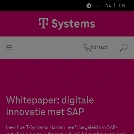
NL
EN
Contact
Zo
Whitepaper: digitale
innovatie met SAP
Leer hoe
T-Systems
klanten heeft begeleid om SAP-
transformatieprojecten soepel te laten verlopen en end-