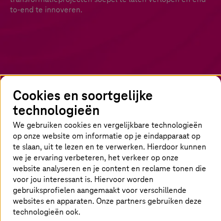
to-end te innoveren.
Cookies en soortgelijke
technologieën
We gebruiken cookies en vergelijkbare technologieën
Meer flexibiliteit en innovatie om je
op onze website om informatie op je eindapparaat op
bedrijf te laten groeien
te slaan, uit te lezen en te verwerken. Hierdoor kunnen
we je ervaring verbeteren, het verkeer op onze
Met SAP S/4HANA en moderne cloudplatforms
website analyseren en je content en reclame tonen die
stap je in een nieuwe wereld. Het maakt niet uit
voor jou interessant is. Hiervoor worden
hoe complex of geavanceerd het vereiste SAP-
gebruiksprofielen aangemaakt voor verschillende
websites en apparaten. Onze partners gebruiken deze
landschap en de cloudoplossing is:
T-Systems
technologieën ook.
beschikt als gecertificeerde end-to-end