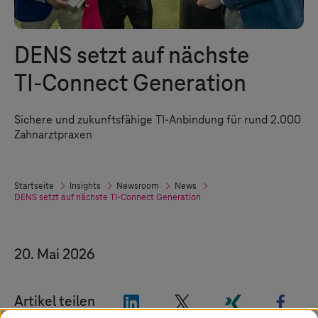
DENS setzt auf nächste
TI‑Connect Generation
Sichere und zukunftsfähige TI-Anbindung für rund 2.000
Zahnarztpraxen
Startseite
Insights
Newsroom
News
DENS setzt auf nächste TI-Connect Generation
20. Mai 2026
"LinkedIn"
"X"
"Xing"
"Fac
Artikel teilen