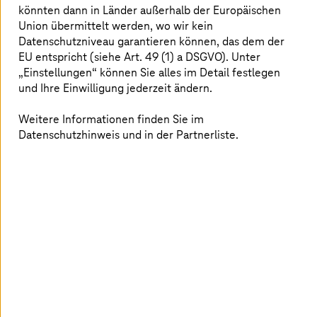
Vertrag mit DENS wurde auf der DMEA,
könnten dann in Länder außerhalb der Europäischen
Europas führendem Event für Digital Health,
Union übermittelt werden, wo wir kein
geschlossen.
Datenschutzniveau garantieren können, das dem der
EU entspricht (siehe Art. 49 (1) a DSGVO). Unter
„Einstellungen“ können Sie alles im Detail festlegen
und Ihre Einwilligung jederzeit ändern.
Stärkung der digitalen
Gesundeitsinfrastruktur
Weitere Informationen finden Sie im
Datenschutzhinweis und in der Partnerliste.
Für die Telekom/
T-Systems
ist TI
‑
Connect ein wichtiger
Baustein zur Stärkung der digitalen
Gesundheitsinfrastruktur in Deutschland. „Der
erfolgreiche Start der neuen Generation von TI
‑
Connect
zeigt, wie groß der Bedarf an einfach nutzbaren und
zugleich hochsicheren TI
‑
Lösungen ist“, sagt Uwe
Heckert, COO
T Health
,
T-Systems
. „Mit DENS bringen
wir TI-Connect gezielt in Zahnarztpraxen und leisten
damit einen konkreten Beitrag zur Digitalisierung des
Gesundheitswesens.“ Auf der
DMEA
, Europas führender
Messe für Digital Health, unterzeichneten
T-Systems
und
DENS ihren Vertrag.