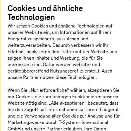
Cookies und ähnliche
Technologien
Meilenstein für die digitale
Wir setzen Cookies und ähnliche Technologien auf
Gesundheitsinfrastruktur
unserer Website ein, um Informationen auf Ihrem
Endgerät zu speichern, auszulesen und
T-Systems
startet mit DENS in die Vermarktung
weiterzuverarbeiten. Dadurch verbessern wir Ihr
der nächsten TI
‑
Connect Generation. Das
Erlebnis, analysieren den Traffic auf der Website und
Bonner Unternehmen gewinnt mit dem Berliner
zeigen Ihnen Inhalte und Werbung, die für Sie
Zahnarztsoftwarehersteller einen starken
interessant sind. Dafür werden website- und
Partner. DENS wird TI
‑
Connect künftig rund
geräteübergreifend Nutzungsprofile erstellt. Auch
unsere Partner nutzen diese Technologien.
2.000 Zahnarztpraxen in Deutschland anbieten.
„Unsere Kunden benötigen eine stabile und
Wenn Sie „Nur erforderliche“ wählen, akzeptieren Sie
sichere Anbindung an die TI - und das
nur Cookies, die zum richtigen Funktionieren unserer
zukunftssicher ohne Konnektoren in den
Website nötig sind. „Alle akzeptieren“ bedeutet, dass
Praxen. Deshalb setzen wir weiter auf die
Sie den Zugriff auf Informationen auf Ihrem Endgerät
und die Verwendung aller Cookies zur Analyse und für
Partnerschaft mit
T-Systems
“, erklärt Dr.
Marketingzwecke durch
T-Systems
International
Markus Heckner, Geschäftsleitung DENS. Der
GmbH und unsere Partner erlauben. Ihre Daten