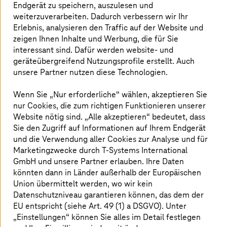
Endgerät zu speichern, auszulesen und
weiterzuverarbeiten. Dadurch verbessern wir Ihr
Erlebnis, analysieren den Traffic auf der Website und
zeigen Ihnen Inhalte und Werbung, die für Sie
T-Systems
erhält Premium-Supplier-
interessant sind. Dafür werden website- und
Status für RISE with SAP®
geräteübergreifend Nutzungsprofile erstellt. Auch
unsere Partner nutzen diese Technologien.
T-Systems
wird Premium Supplier für RISE with
SAP. Damit ist
T-Systems
der erste SAP-Partner
Wenn Sie „Nur erforderliche“ wählen, akzeptieren Sie
nur Cookies, die zum richtigen Funktionieren unserer
in Deutschland, der sowohl Infrastruktur im
Website nötig sind. „Alle akzeptieren“ bedeutet, dass
Rahmen von RISE with SAP anbietet als auch
Sie den Zugriff auf Informationen auf Ihrem Endgerät
Transformation, Betrieb und Betreuung der
und die Verwendung aller Cookies zur Analyse und für
Anwendungen übernimmt. Diese Partnerschaft
Marketingzwecke durch
T-Systems
International
erleichtert es Kunden, ihre geschäftskritischen
GmbH und unsere Partner erlauben. Ihre Daten
könnten dann in Länder außerhalb der Europäischen
Prozesse in die Cloud zu verlagern.
Union übermittelt werden, wo wir kein
Datenschutzniveau garantieren können, das dem der
EU entspricht (siehe Art. 49 (1) a DSGVO). Unter
Kunden erfüllen die deutschen und
„Einstellungen“ können Sie alles im Detail festlegen