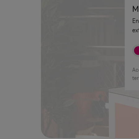
M
En
ex
Ac
te