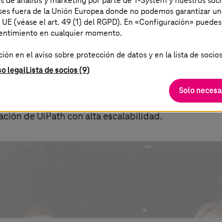
es de análisis y marketing por parte de T-System y nuestros soci
aíses fuera de la Unión Europea donde no podemos garantizar un
a UE (véase el art. 49 (1) del RGPD). En «Configuración» puedes
sentimiento en cualquier momento.
ón en el aviso sobre protección de datos y en la lista de socios
con UiPath y
T-Systems
so legal
Lista de socios (9)
Solo necesa
ión Energética en
T Cloud Public
(antes Open Telekom 
ción de UiPath con alta escalabilidad.