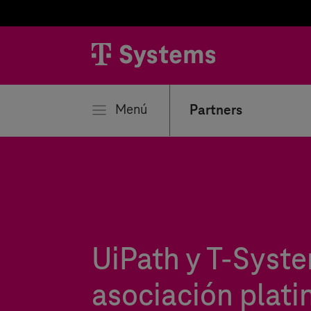
rar
Menú
Partners
UiPath y
T-Syst
asociación plati