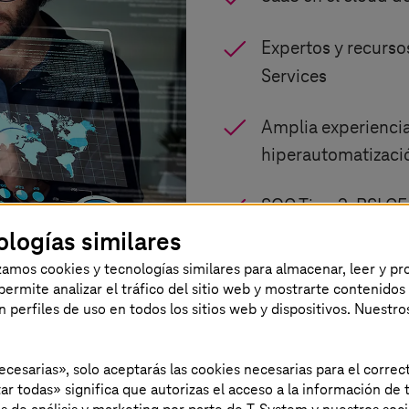
Expertos y recurso
Services
Amplia experiencia
hiperautomatizaci
SOC Tipo 2, BSI C5
Conduct de la UE
ologías similares
izamos cookies y tecnologías similares para almacenar, leer y p
s permite analizar el tráfico del sitio web y mostrarte contenidos
an perfiles de uso en todos los sitios web y dispositivos. Nuestro
necesarias», solo aceptarás las cookies necesarias para el corr
ar todas» significa que autorizas el acceso a la información de t