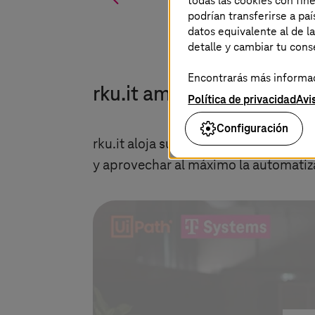
todas las cookies con fin
podrían transferirse a p
datos equivalente al de l
detalle y cambiar tu con
Encontrarás más informaci
rku.it amplía su cartera 
Política de privacidad
Avi
Configuración
rku.it aloja su Esfera de Automatizac
y aprovechar al máximo la automatiza