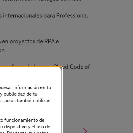
s internacionales para Professional
 en proyectos de RPA e
ón
, conformidad con el Cloud Code of
rocesar información en tu
 y publicidad de tu
s socios también utilizan
ecto funcionamiento de
u dispositivo y el uso de
§