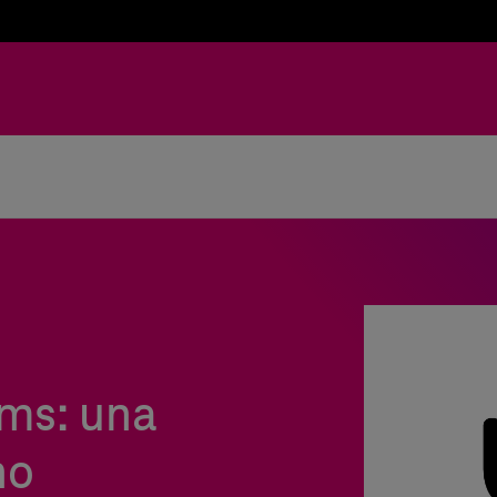
ems
: una
no