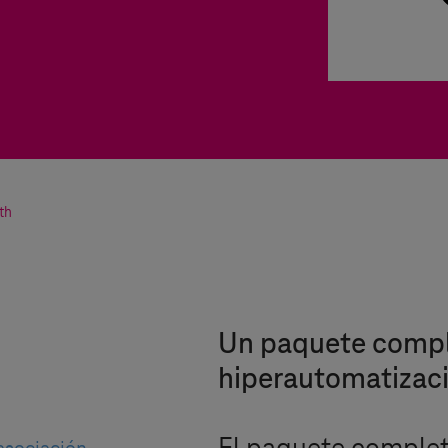
th
Un paquete compl
hiperautomatizac