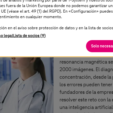
es de análisis y marketing por parte de T-System y nuestros soci
aíses fuera de la Unión Europea donde no podemos garantizar un
a UE (véase el art. 49 (1) del RGPD). En «Configuración» puedes
Una segunda opin
sentimiento en cualquier momento.
inteligencia artif
ón en el aviso sobre protección de datos y en la lista de socios
so legal
Lista de socios (9)
Solo necesa
Los radiólogos no lo tien
varios miles de radiogra
resonancia magnética se
2000 imágenes. El diagn
concentración, desde la 
los errores pueden tener
fundadores de la empre
resolver este reto con la
una inteligencia artifici