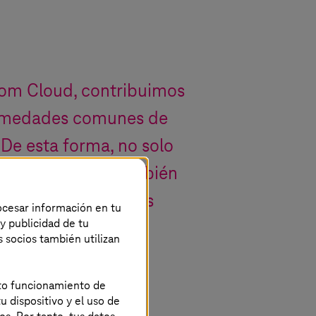
kom Cloud, contribuimos
ermedades comunes de
 De esta forma, no solo
ostes, sino que también
es de curarse de los
rocesar información en tu
 y publicidad de tu
encia artificial.
s socios también utilizan
undadora de Fuse-AI
ecto funcionamiento de
u dispositivo y el uso de