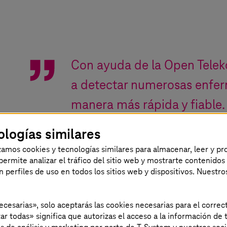
Con ayuda de la Open Tele
a detectar numerosas enf
manera más rápida y fiable.
reducimos el trabajo y los c
ologías similares
aumentamos las posibilidad
izamos cookies y tecnologías similares para almacenar, leer y p
s permite analizar el tráfico del sitio web y mostrarte contenidos
pacientes gracias a la intelig
an perfiles de uso en todos los sitios web y dispositivos. Nuestro
Sabrina Reimers-Kipping
,
Dra. en Bioquímica y f
necesarias», solo aceptarás las cookies necesarias para el corr
ar todas» significa que autorizas el acceso a la información de t