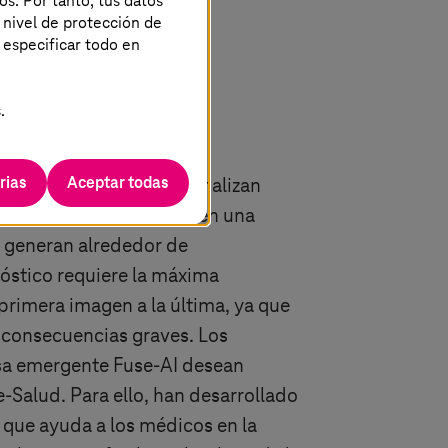
os. Por tanto, tus datos
 nivel de protección de
 especificar todo en
ión gracias a la
icial
.
rias
Aceptar todas
en fácil: todos los días analizan
fías y tomografías. Solo en una
 generan alrededor de
óstico requiere la máxima
primera imagen a la última, ya que
 consecuencias graves. Los
sa emergente Fuse-AI desean
 e-Salud. Para ello, han desarrollado
al que ayuda a los médicos en la