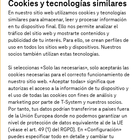
Cookies y tecnologías similares
precisamente la razón por la que la
reconversión de los sistemas de información
En nuestro sitio web utilizamos cookies y tecnologías
similares para almacenar, leer y procesar información
hospitalaria (SIH) supone un enorme desafío.
en tu dispositivo final. Ello nos permite analizar el
Además, si esta reconversión integral no se
tráfico del sitio web y mostrarte contenidos y
puede realizar de forma gradual, sino en una
publicidad de tu interés. Para ello, se crean perfiles de
única noche, lo que se necesita son expertos de
uso en todos los sitios web y dispositivos. Nuestros
verdad. Este fue el caso de Steiermärkische
socios también utilizan estas tecnologías.
Krankenanstaltengesellschaft m.b.H (KAGes).
Si seleccionas «Solo las necesarias», solo aceptarás las
cookies necesarias para el correcto funcionamiento de
nuestro sitio web. «Aceptar todas» significa que
Las ventajas para los clientes
autorizas el acceso a la información de tu dispositivo y
el uso de todas las cookies con fines de análisis y
marketing por parte de T-System y nuestros socios.
Unos modelos operativos compartidos evitan, por
ejemplo, que los costes fijos se dupliquen
Por tanto, tus datos podrían transferirse a países fuera
de la Unión Europea donde no podemos garantizar un
La responsabilidad operativa del entorno
nivel de protección de datos equivalente al de la UE
productivo se realiza en estrecha colaboración
(véase el art. 49 (1) del RGPD). En «Configuración»
entre KAGes y
T-Systems
puedes especificar todo en detalle y cambiar tu
T-Systems
tiene una amplia experiencia en SAP