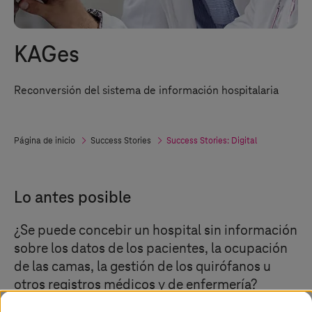
KAGes
Reconversión del sistema de información hospitalaria
Página de inicio
Success Stories
Success Stories: Digital
Lo antes posible
¿Se puede concebir un hospital sin información
sobre los datos de los pacientes, la ocupación
de las camas, la gestión de los quirófanos u
otros registros médicos y de enfermería?
Simplemente, no es posible. Y esta es