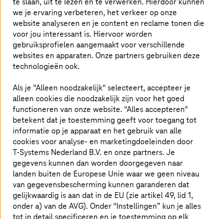
te slaan, uit te lezen en te verwerken. Hierdoor kunnen
we je ervaring verbeteren, het verkeer op onze
website analyseren en je content en reclame tonen die
voor jou interessant is. Hiervoor worden
gebruiksprofielen aangemaakt voor verschillende
websites en apparaten. Onze partners gebruiken deze
technologieën ook.
Als je "Alleen noodzakelijk" selecteert, accepteer je
alleen cookies die noodzakelijk zijn voor het goed
functioneren van onze website. "Alles accepteren"
betekent dat je toestemming geeft voor toegang tot
Of je nu een platform voor connected cars wilt bouwen,
informatie op je apparaat en het gebruik van alle
je SAP-systemen wilt verplaatsen naar Amazon Web
cookies voor analyse- en marketingdoeleinden door
Services, een nieuw IoT-gebaseerd bedrijfsmodel wilt
T-Systems
Nederland B.V. en onze partners. Je
opstarten of gewoon nieuwe toepassingen wilt
gegevens kunnen dan worden doorgegeven naar
ontwikkelen in DevOps-modus in een multi-
landen buiten de Europese Unie waar we geen niveau
cloudomgeving - een cloudstrategie vereist altijd
van gegevensbescherming kunnen garanderen dat
betrouwbare connectiviteit met de cloud. En het vereist
gelijkwaardig is aan dat in de EU (zie artikel 49, lid 1,
beveiliging op bedrijfsniveau. Er zijn verschillende
onder a) van de AVG). Onder "Instellingen” kun je alles
factoren om rekening mee te houden als het gaat om
cloudconnectiviteit:
tot in detail specificeren en je toestemming op elk