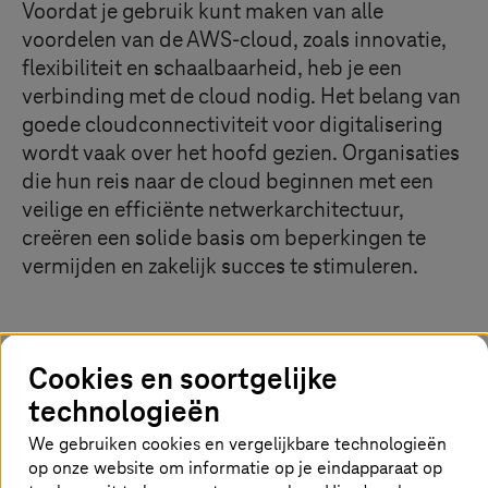
Voordat je gebruik kunt maken van alle
voordelen van de AWS-cloud, zoals innovatie,
flexibiliteit en schaalbaarheid, heb je een
verbinding met de cloud nodig. Het belang van
goede cloudconnectiviteit voor digitalisering
wordt vaak over het hoofd gezien. Organisaties
die hun reis naar de cloud beginnen met een
veilige en efficiënte netwerkarchitectuur,
creëren een solide basis om beperkingen te
vermijden en zakelijk succes te stimuleren.
Bouw je neurale systeem voor de cloud
Cookies en soortgelijke
technologieën
We gebruiken cookies en vergelijkbare technologieën
op onze website om informatie op je eindapparaat op