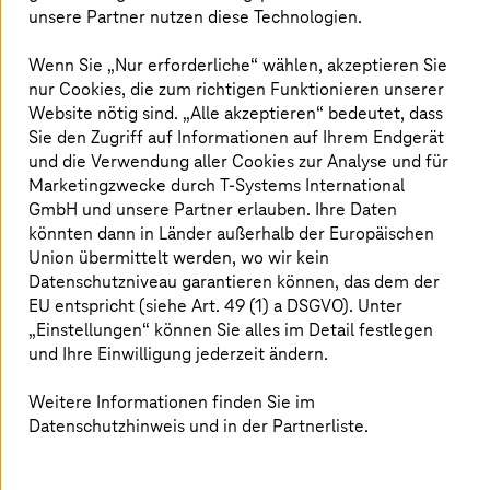
wie dem Finanz- und Gesundheitswesen sind
unsere Partner nutzen diese Technologien.
Sicherheitsaspekte und regulatorische
Wenn Sie „Nur erforderliche“ wählen, akzeptieren Sie
Anforderungen zentral. Souveräne Cloud-
nur Cookies, die zum richtigen Funktionieren unserer
Plattformen bieten Lösungen, indem sie
Website nötig sind. „Alle akzeptieren“ bedeutet, dass
Flexibilität und Kontrolle vereinen und
Sie den Zugriff auf Informationen auf Ihrem Endgerät
europäische Standards einhalten.
und die Verwendung aller Cookies zur Analyse und für
Marketingzwecke durch
T-Systems
International
GmbH und unsere Partner erlauben. Ihre Daten
könnten dann in Länder außerhalb der Europäischen
Unser E-Book gibt Antworten auf
Union übermittelt werden, wo wir kein
Datenschutzniveau garantieren können, das dem der
drängende Fragen zur digitalen
EU entspricht (siehe Art. 49 (1) a DSGVO). Unter
Souveränität:
„Einstellungen“ können Sie alles im Detail festlegen
und Ihre Einwilligung jederzeit ändern.
Was ist digitale Souveränität?
Wie behalten Unternehmen die Kontrolle über ihre
Weitere Informationen finden Sie im
Daten und ihre Infrastruktur?
Datenschutzhinweis und in der Partnerliste.
Wie viel digitale Souveränität ist sinnvoll?
Welche souveränen Cloud-Plattformen bietet