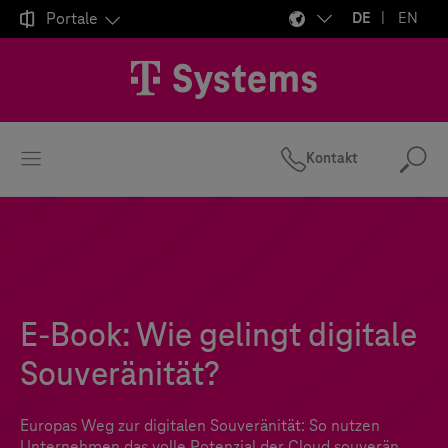

Portale
DE
EN
Kontakt
Suc
E-Book: Wie gelingt digitale
Souveränität?
Europas Weg zur digitalen Souveränität: So nutzen
Unternehmen das volle Potenzial der Cloud souverän