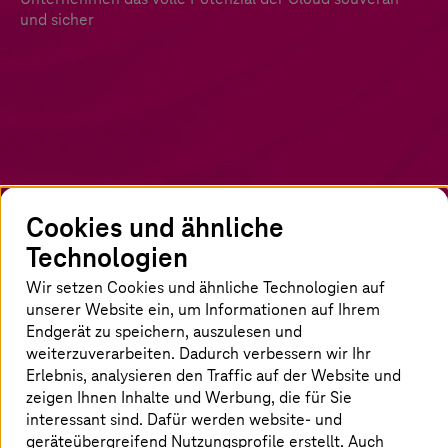
und sicher
Cookies und ähnliche
Technologien
Souveräne Clouds bieten Chancen für
Wachstum und Innovation
Wir setzen Cookies und ähnliche Technologien auf
unserer Website ein, um Informationen auf Ihrem
Endgerät zu speichern, auszulesen und
Die Cloud hat das Potenzial, Unternehmen zu
weiterzuverarbeiten. Dadurch verbessern wir Ihr
transformieren – und sie zukunftsfähig
Erlebnis, analysieren den Traffic auf der Website und
aufzustellen. Wichtige Voraussetzung: Die
zeigen Ihnen Inhalte und Werbung, die für Sie
Betriebe behalten die Kontrolle über Daten und
interessant sind. Dafür werden website- und
Infrastruktur. Besonders in sensiblen Branchen
geräteübergreifend Nutzungsprofile erstellt. Auch