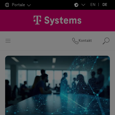

Portale
EN
DE
Kontakt
Suc