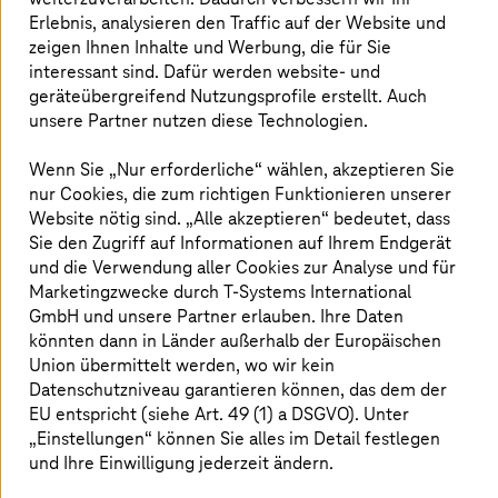
Erlebnis, analysieren den Traffic auf der Website und
zeigen Ihnen Inhalte und Werbung, die für Sie
interessant sind. Dafür werden website- und
geräteübergreifend Nutzungsprofile erstellt. Auch
Auch in anderen Bereichen bleibt die Abhängigkeit groß:
unsere Partner nutzen diese Technologien.
Hochleistungs-Chips und GPUs stammen überwiegend
von außereuropäischen Anbietern, und auch bei
Wenn Sie „Nur erforderliche“ wählen, akzeptieren Sie
generativen KI-Modellen dominieren US-amerikanische
nur Cookies, die zum richtigen Funktionieren unserer
und asiatische Player. Das zeigt: Europa ist auf dem Weg,
Website nötig sind. „Alle akzeptieren“ bedeutet, dass
aber noch weit von vollständiger digitaler Souveränität
Sie den Zugriff auf Informationen auf Ihrem Endgerät
entfernt. Jedes Unternehmen, das KI einsetzt, sollte sich
und die Verwendung aller Cookies zur Analyse und für
daher zentrale Fragen stellen: Wer betreibt meine
Marketingzwecke durch
T-Systems
International
Infrastruktur? Wo liegen meine Daten? Wie transparent
GmbH und unsere Partner erlauben. Ihre Daten
und kontrollierbar ist mein Modell? Wer diese Fragen
könnten dann in Länder außerhalb der Europäischen
nicht klar beantworten kann, hat die Kontrolle über seine
Union übermittelt werden, wo wir kein
KI-Umgebung noch nicht wirklich erlangt – und damit
Datenschutzniveau garantieren können, das dem der
auch nicht über seine digitale Zukunft.
EU entspricht (siehe Art. 49 (1) a DSGVO). Unter
„Einstellungen“ können Sie alles im Detail festlegen
Souveräne KI bedeutet daher:
und Ihre Einwilligung jederzeit ändern.
zu wissen, wo Daten liegen und wer darauf zugreift