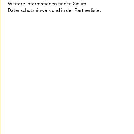
Weitere Informationen finden Sie im
zu steuern, wer Systeme betreibt und welche
Hardware verwendet wird
Datenschutzhinweis und in der Partnerliste.
zu entscheiden, wie Modelle funktionieren und
weiterentwickelt werden
Diese Kontrolle kann unterschiedlich stark ausgeprägt
sein – Souveränität ist kein binäres Ja oder Nein,
sondern eine Frage des Grades. Dabei lassen sich drei
Ebenen unterscheiden:
Daten-Souveränität – Kontrolle über Ort,
Verarbeitung und Sicherheit
Betriebliche Souveränität – Kontrolle über Betrieb,
Zugriffe und Governance
Technologische Souveränität – Kontrolle über
Architektur, Software, Modellgewichte und
Offenheit (Open Source vs. proprietär)
Stufen der Souveränität bei KI-Modellen