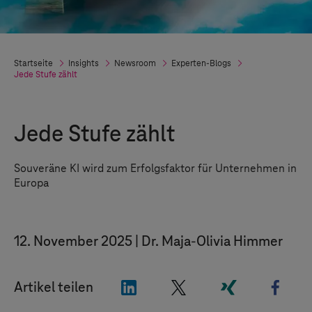
Startseite
Insights
Newsroom
Experten-Blogs
Jede Stufe zählt
Jede Stufe zählt
Souveräne KI wird zum Erfolgsfaktor für Unternehmen in
Europa
12. November 2025
Dr. Maja-Olivia Himmer
"LinkedIn"
"X"
"Xing"
"Fac
Artikel teilen