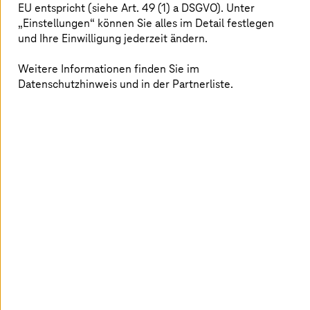
EU entspricht (siehe Art. 49 (1) a DSGVO). Unter
„Einstellungen“ können Sie alles im Detail festlegen
und Ihre Einwilligung jederzeit ändern.
Weitere Informationen finden Sie im
Datenschutzhinweis und in der Partnerliste.
Jetzt setzen wir diese Erfolgsgeschichte fort
und bringen die Anwendungen in eine
souveräne Private Cloud, die wir für Toll Collect
neu aufbauen. So bieten wir maximalen Schutz
für Infrastruktur und Daten.
Ferri Abolhassan
,
CEO
T-Systems
und Vorstandsmitglied Deutsche