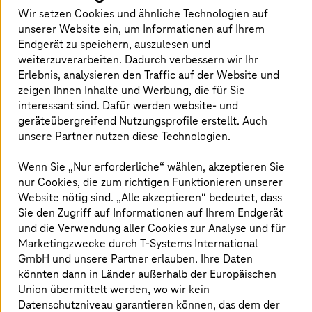
Wir setzen Cookies und ähnliche Technologien auf
unserer Website ein, um Informationen auf Ihrem
Verlagerung des Betriebes in die
Endgerät zu speichern, auszulesen und
weiterzuverarbeiten. Dadurch verbessern wir Ihr
Private Cloud
Erlebnis, analysieren den Traffic auf der Website und
zeigen Ihnen Inhalte und Werbung, die für Sie
Großauftrag für
T-Systems
: Toll Collect betraut
interessant sind. Dafür werden website- und
T-Systems
erneut mit dem Betrieb der IT für
geräteübergreifend Nutzungsprofile erstellt. Auch
das LKW-Mautsystem in Deutschland. Im
unsere Partner nutzen diese Technologien.
Rahmen einer Ausschreibung konnte sich
Wenn Sie „Nur erforderliche“ wählen, akzeptieren Sie
T-Systems
gegenüber Wettbewerbern
nur Cookies, die zum richtigen Funktionieren unserer
durchsetzen. Seit 2005 betreut
T-Systems
die
Website nötig sind. „Alle akzeptieren“ bedeutet, dass
IT-Landschaft für Toll Collect – zuletzt im
Sie den Zugriff auf Informationen auf Ihrem Endgerät
Rechenzentrum in München.
und die Verwendung aller Cookies zur Analyse und für
Marketingzwecke durch
T-Systems
International
GmbH und unsere Partner erlauben. Ihre Daten
könnten dann in Länder außerhalb der Europäischen
Union übermittelt werden, wo wir kein
Datenschutzniveau garantieren können, das dem der