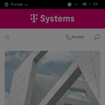

Portale
DE
EN
Kontakt
Suc