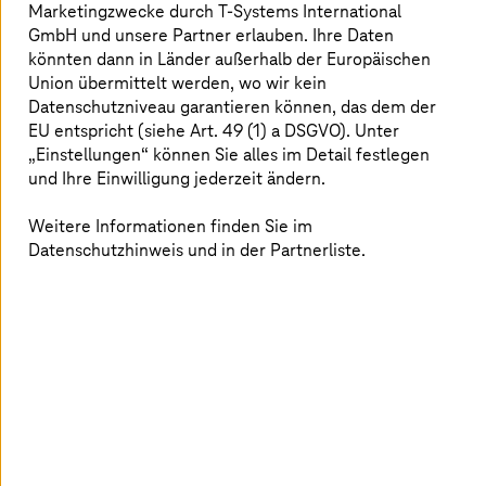
betrieben, um das Geschäft an einer
Marketingzwecke durch
T-Systems
International
GmbH und unsere Partner erlauben. Ihre Daten
Vielzahl von Standorten zu
könnten dann in Länder außerhalb der Europäischen
unterstützen. Sicherheit und
Union übermittelt werden, wo wir kein
Datenschutzniveau garantieren können, das dem der
Compliance spielen für das
EU entspricht (siehe Art. 49 (1) a DSGVO). Unter
Unternehmen eine außergewöhnliche
„Einstellungen“ können Sie alles im Detail festlegen
Rolle. Für seine Digitalisierungsreise
und Ihre Einwilligung jederzeit ändern.
muss es also einen individuellen Weg
Weitere Informationen finden Sie im
finden.
Datenschutzhinweis und in der Partnerliste.
Der Kundennutzen:
Softwareentwicklung wird
beschleunigt