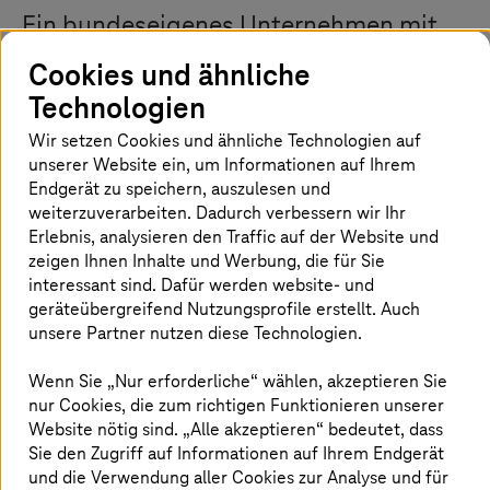
Ein bundeseigenes Unternehmen mit
Tausenden von Mitarbeitern setzt in
Cookies und ähnliche
puncto IT sehr stark auf
Technologien
Eigenrealisierung. Kein Wunder – auf
Wir setzen Cookies und ähnliche Technologien auf
diese Weise erfüllt das Unternehmen
unserer Website ein, um Informationen auf Ihrem
Endgerät zu speichern, auszulesen und
die regulatorischen Anforderungen, die
weiterzuverarbeiten. Dadurch verbessern wir Ihr
seine Geschäftstätigkeit in einem
Erlebnis, analysieren den Traffic auf der Website und
zeigen Ihnen Inhalte und Werbung, die für Sie
sensiblen Umfeld mit sich bringt. Das
interessant sind. Dafür werden website- und
Unternehmen unterhält einen eigenen
geräteübergreifend Nutzungsprofile erstellt. Auch
Entwicklungsbereich, der spezielle
unsere Partner nutzen diese Technologien.
Software für den Betrieb von business-
Wenn Sie „Nur erforderliche“ wählen, akzeptieren Sie
kritischen und sicherheitsrelevanten
nur Cookies, die zum richtigen Funktionieren unserer
Website nötig sind. „Alle akzeptieren“ bedeutet, dass
Prozessen bereitstellt. Diese Software
Sie den Zugriff auf Informationen auf Ihrem Endgerät
wird in eigenen Rechenzentren
und die Verwendung aller Cookies zur Analyse und für