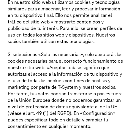
En nuestro sitio web utilizamos cookies y tecnologías
similares para almacenar, leer y procesar información
en tu dispositivo final. Ello nos permite analizar el
tráfico del sitio web y mostrarte contenidos y
publicidad de tu interés. Para ello, se crean perfiles de
uso en todos los sitios web y dispositivos. Nuestros
socios también utilizan estas tecnologías.
Si seleccionas «Solo las necesarias», solo aceptarás las
Vicepresident Finance
cookies necesarias para el correcto funcionamiento de
nuestro sitio web. «Aceptar todas» significa que
Como Vicepresident Finance en
T-Systems
Iberia y
autorizas el acceso a la información de tu dispositivo y
miembro del Consejo de Administración impulso
el uso de todas las cookies con fines de análisis y
estrategias financieras innovadoras para reforzar su
marketing por parte de T-System y nuestros socios.
posicionamiento en el sector tecnológico. Desde hace
Por tanto, tus datos podrían transferirse a países fuera
más de dos décadas, formo parte de esta compañía que
de la Unión Europea donde no podemos garantizar un
ha sido clave en mi crecimiento profesional y personal.
nivel de protección de datos equivalente al de la UE
Mi carrera en
T-Systems
comenzó en México en el año
(véase el art. 49 (1) del RGPD). En «Configuración»
2000, donde lideré áreas fundamentales como Finanzas
puedes especificar todo en detalle y cambiar tu
y Controlling. Allí me especialicé en análisis de costes y
consentimiento en cualquier momento.
precios, evaluación del desempeño financiero y