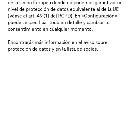
diferenciadas para toda la cartera con el fin de
de la Unión Europea donde no podemos garantizar un
nivel de protección de datos equivalente al de la UE
abordar los distintos retos de soberanía de
(véase el art. 49 (1) del RGPD). En «Configuración»
todos los clientes. En su nuevo cargo, seguirá
puedes especificar todo en detalle y cambiar tu
siendo responsable de todo el negocio de
consentimiento en cualquier momento.
seguridad de
T-Systems
y seguirá formando
parte de la dirección.
Encontrarás más información en el aviso sobre
protección de datos y en la lista de socios.
Configurar el futuro de Europa con el
cloud soberano y la IA
«El clamor por la soberanía digital es cada vez más
fuerte. Debido a las incertidumbres geopolíticas, cada
vez más empresas de Alemania y Europa exigen
soluciones de cloud soberano. Quieren liberarse de la
dependencia de los hyperscalers y volver a ser dueños de
sus propios datos», explica Ferri Abolhassan, CEO de
T-Systems
y miembro del Consejo de Administración de
Deutsche Telekom. «Con el nombramiento de Christine