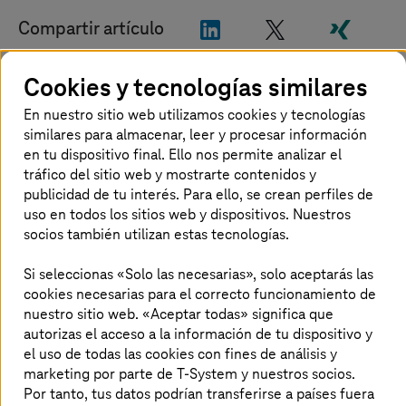
"LinkedIn"
"X"
"Xing"
Compartir artículo
Cookies y tecnologías similares
Christine Knackfuß-Nikolic asume un
En nuestro sitio web utilizamos cookies y tecnologías
nuevo cargo de Directora de Soberanía
similares para almacenar, leer y procesar información
en tu dispositivo final. Ello nos permite analizar el
tráfico del sitio web y mostrarte contenidos y
Christine Knackfuß-Nikolic asumirá el 1 de
publicidad de tu interés. Para ello, se crean perfiles de
septiembre el nuevo cargo de Directora de
uso en todos los sitios web y dispositivos. Nuestros
Soberanía
. Entre sus tareas principales se
socios también utilizan estas tecnologías.
encuentran la definición y la implantación de
una estrategia de soberanía para toda la
Si seleccionas «Solo las necesarias», solo aceptarás las
empresa, adaptada a los requisitos específicos
cookies necesarias para el correcto funcionamiento de
nuestro sitio web. «Aceptar todas» significa que
de los clientes, normativos y geopolíticos.
autorizas el acceso a la información de tu dispositivo y
Christine Knackfuß-Nikolic, actualmente
el uso de todas las cookies con fines de análisis y
directora de tecnología, se encargará sobre
marketing por parte de T-System y nuestros socios.
todo del desarrollo de propuestas de valor
Por tanto, tus datos podrían transferirse a países fuera