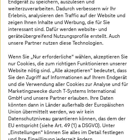
Endgerät zu speichern, auszulesen und
weiterzuverarbeiten. Dadurch verbessern wir Ihr
Erlebnis, analysieren den Traffic auf der Website und
zeigen Ihnen Inhalte und Werbung, die für Sie
interessant sind. Dafür werden website- und
geräteübergreifend Nutzungsprofile erstellt. Auch
unsere Partner nutzen diese Technologien.
Wenn Sie „Nur erforderliche“ wählen, akzeptieren Sie
nur Cookies, die zum richtigen Funktionieren unserer
Website nötig sind. „Alle akzeptieren“ bedeutet, dass
Sie den Zugriff auf Informationen auf Ihrem Endgerät
und die Verwendung aller Cookies zur Analyse und für
Viele Sicherheitsarchitekturen im öffentlichen Sektor
Marketingzwecke durch
T-Systems
International
wurden für eine andere Bedrohungslage konzipiert. Sie
GmbH und unsere Partner erlauben. Ihre Daten
sind perimeterorientiert, reaktiv und stark regelbasiert.
könnten dann in Länder außerhalb der Europäischen
Einzelne Schutzmechanismen wie Firewalls,
Union übermittelt werden, wo wir kein
Signaturerkennung und gezielte Überprüfungen reichten
Datenschutzniveau garantieren können, das dem der
lange Zeit aus, um bekannte Angriffsmuster abzuwehren.
EU entspricht (siehe Art. 49 (1) a DSGVO). Unter
„Einstellungen“ können Sie alles im Detail festlegen
Heute ist die Bedrohungslage allerdings dynamischer.
und Ihre Einwilligung jederzeit ändern.