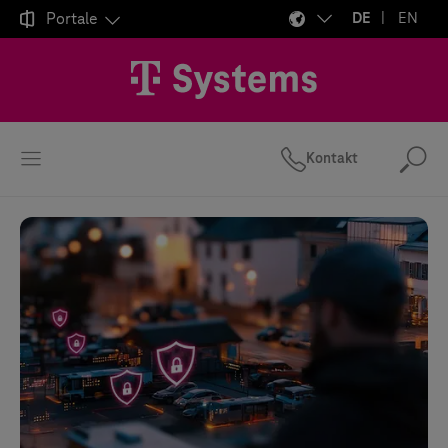

Portale
DE
EN
Kontakt
Suc