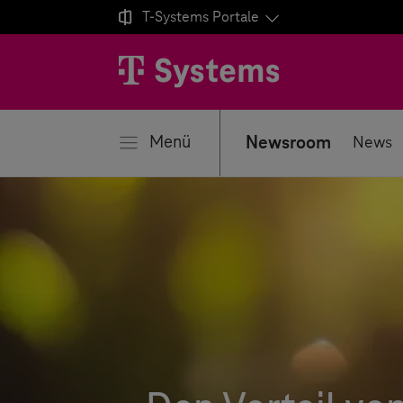

T-Systems
Portale
ließen
Menü
Newsroom
News