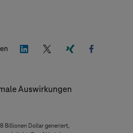
"LinkedIn"
"X"
"Xing"
"Facebook"
len
nimale Auswirkungen
8 Billionen Dollar generiert,