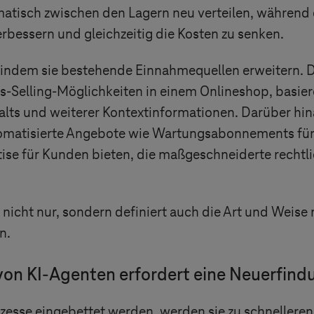
matisch zwischen den Lagern neu verteilen, während
erbessern und gleichzeitig die Kosten zu senken.
ndem sie bestehende Einnahmequellen erweitern. Di
ss-Selling-Möglichkeiten in einem Onlineshop, basie
alts und weiterer Kontextinformationen. Darüber h
omatisierte Angebote wie Wartungsabonnements für
tise für Kunden bieten, die maßgeschneiderte rechtli
 nicht nur, sondern definiert auch die Art und Weise
n.
on KI-Agenten erfordert eine Neuerfind
sse eingebettet werden, werden sie zu schnelleren A