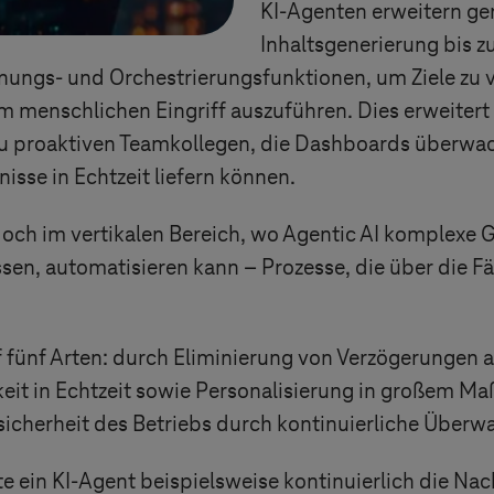
KI-Agenten erweitern gen
Inhaltsgenerierung bis 
ungs- und Orchestrierungsfunktionen, um Ziele zu ve
 menschlichen Eingriff auszuführen. Dies erweitert 
u proaktiven Teamkollegen, die Dashboards überwac
sse in Echtzeit liefern können.
ch im vertikalen Bereich, wo Agentic AI komplexe 
en, automatisieren kann – Prozesse, die über die Fäh
 fünf Arten: durch Eliminierung von Verzögerungen a
t in Echtzeit sowie Personalisierung in großem Maßs
sicherheit des Betriebs durch kontinuierliche Überw
in KI-Agent beispielsweise kontinuierlich die Nach