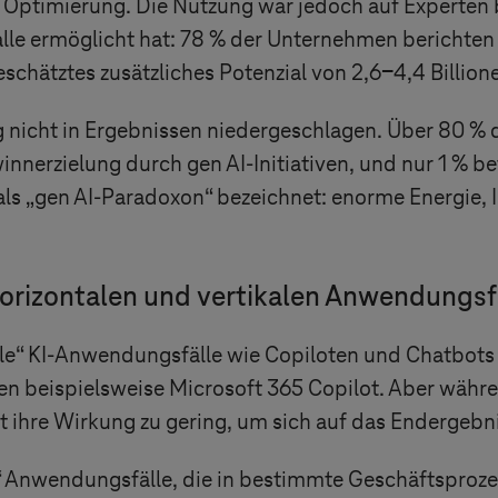
Optimierung. Die Nutzung war jedoch auf Experten 
lle ermöglicht hat: 78 % der Unternehmen berichten j
schätztes zusätzliches Potenzial von 2,6-4,4 Billion
g nicht in Ergebnissen niedergeschlagen. Über 80 %
nnerzielung durch gen AI-Initiativen, und nur 1 % bet
ls „gen AI-Paradoxon“ bezeichnet: enorme Energie, I
orizontalen und vertikalen Anwendungsf
le
“
KI-Anwendungsfälle wie Copiloten und Chatbots 
beispielsweise Microsoft 365 Copilot. Aber währen
ist ihre Wirkung zu gering, um sich auf das Endergeb
“
Anwendungsfälle, die in bestimmte Geschäftsprozes