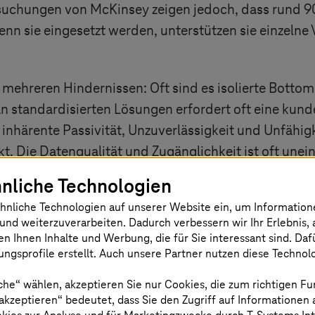
ersuchungen von McKinsey zeigen jedoch, dass rund 
nn sie eingesetzt werden, unterstützen sie einzelne V
r mehreren Hindernissen: Oft sind es isolierte Bottom-
n standardisierten Lösungen erfordert oft eine kun
inhärente Passivität, Unzuverlässigkeit und Unfähig
Die Datenqualität und Zugänglichkeit ist oft uneinhe
oßen, die Störungen befürchten.
nliche Technologien
hnliche Technologien auf unserer Website ein, um Informatio
uf das Endergebnis hat die erste Welle von gen AI j
und weiterzuverarbeiten. Dadurch verbessern wir Ihr Erlebnis, 
e KI beschleunigt und Unternehmen dabei geholfen ha
en Ihnen Inhalte und Werbung, die für Sie interessant sind. Da
llbewertung und Governance aufzubauen. Dies legt d
ngsprofile erstellt. Auch unsere Partner nutzen diese Technol
e Phase: das beginnende Zeitalter der KI-Agenten.
che“ wählen, akzeptieren Sie nur Cookies, die zum richtigen Fu
 akzeptieren“ bedeutet, dass Sie den Zugriff auf Informationen