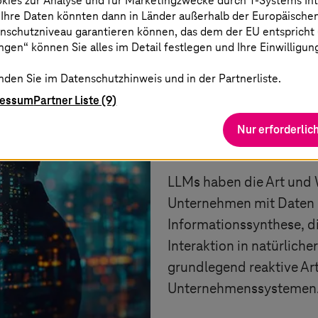
okies zur Analyse und für Marketingzwecke durch
T-Systems
In
 Ihre Daten könnten dann in Länder außerhalb der Europäische
nschutzniveau garantieren können, das dem der EU entspricht (s
Vom Paradoxon z
gen“ können Sie alles im Detail festlegen und Ihre Einwilligun
KI skalieren kön
nden Sie im Datenschutzhinweis und in der Partnerliste.
ressum
Partner Liste (9)
Der Durchbruch: A
Nur erforderlic
komplexen Workfl
LLMs haben die Art und W
Unternehmen mit Daten i
Informationssynthese, d
Interaktion in natürliche
grundlegend reaktive Art
Unternehmenssystemen