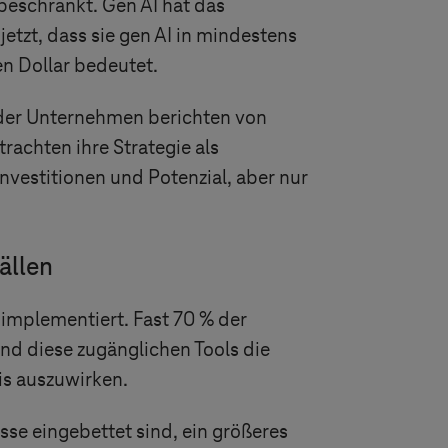
beschränkt. Gen AI hat das
etzt, dass sie gen AI in mindestens
en Dollar bedeutet.
 der Unternehmen berichten von
rachten ihre Strategie als
nvestitionen und Potenzial, aber nur
ällen
implementiert. Fast 70 % der
d diese zugänglichen Tools die
nis auszuwirken.
se eingebettet sind, ein größeres