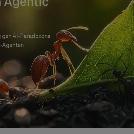
n Agentic
s gen AI-Paradoxons
I-Agenten