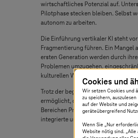
wirtschaftliches Potenzial auf. Unt
Pilotphase stecken bleiben. Selbst we
autonom zu arbeiten.
Die Einführung vertikaler KI steht vo
Fragmentierung führen. Ein Mangel a
ersten Generation werden durch ihre 
Problemen umzugehen, eingeschränkt. 
kulturellen Widerstand von Teams st
Cookies und äh
Wir setzen Cookies und ä
Trotz der begrenzten Auswirkungen a
zu speichern, auszulesen 
ermöglicht, die das Vertrauen in di
auf der Website und zeig
Bereichen Prompt Engineering, Mode
geräteübergreifend Nutzu
integrierte und transformative zweit
Wenn Sie „Nur erforderli
Website nötig sind. „Alle