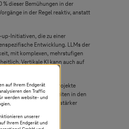
90 % dieser Bemühungen in der
orgänge in der Regel reaktiv, anstatt
up-Initiativen, die zu einer
denspezifische Entwicklung. LLMs der
keit, mit komplexen, mehrstufigen
itlich. Vertikale KI kann auch auf
nen auf Ihrem Endgerät
edoch umfassende Pilotprojekte
analysieren den Traffic
ben, wesentliche Fähigkeiten in den
für werden website- und
en Grundstein für eine stärker
ogien.
nktionieren unserer
 auf Ihrem Endgerät und