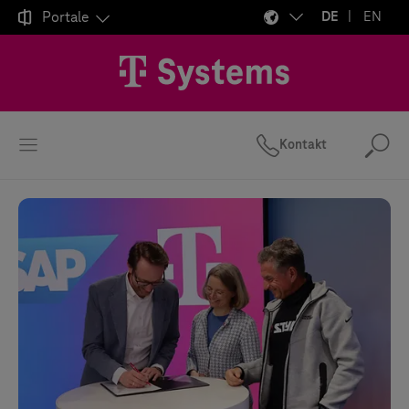

Portale
DE
EN
Kontakt
Suc