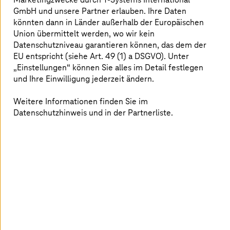
ist das System Voraussetzung, um künftig KI-
GmbH und unsere Partner erlauben. Ihre Daten
gestütze HR-Prozesse zu ermöglichen.
könnten dann in Länder außerhalb der Europäischen
Union übermittelt werden, wo wir kein
Datenschutzniveau garantieren können, das dem der
EU entspricht (siehe Art. 49 (1) a DSGVO). Unter
„Einstellungen“ können Sie alles im Detail festlegen
und Ihre Einwilligung jederzeit ändern.
Weitere Informationen finden Sie im
Datenschutzhinweis und in der Partnerliste.