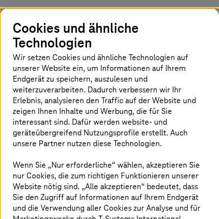
Eine Plattform für 28 Länder und
Cookies und ähnliche
150.000 Mitarbeitende
Technologien
Wir setzen Cookies und ähnliche Technologien auf
Die Telekom modernisiert das Kernsystem für
unserer Website ein, um Informationen auf Ihrem
alle HR-Prozesse weltweit. SAP SuccessFactors
Endgerät zu speichern, auszulesen und
Employee Central verwaltet künftig fast alle
weiterzuverarbeiten. Dadurch verbessern wir Ihr
grundlegenden HR-Daten im Konzern. Dazu
Erlebnis, analysieren den Traffic auf der Website und
zählen Stammdaten der Mitarbeitenden,
zeigen Ihnen Inhalte und Werbung, die für Sie
interessant sind. Dafür werden website- und
Arbeitsverträge und Organisationsstrukturen.
geräteübergreifend Nutzungsprofile erstellt. Auch
T-Systems
und SAP setzen das Projekt
unsere Partner nutzen diese Technologien.
gemeinsam um. Dafür konsolidiert
T-Systems
rund 700 HR-Komponenten bei 90
Wenn Sie „Nur erforderliche“ wählen, akzeptieren Sie
Legaleinheiten in 28 Ländern auf eine Plattform
nur Cookies, die zum richtigen Funktionieren unserer
und harmonisiert die Stammdaten von 150.000
Website nötig sind. „Alle akzeptieren“ bedeutet, dass
Sie den Zugriff auf Informationen auf Ihrem Endgerät
Mitarbeitenden. So werden die Prozesse
und die Verwendung aller Cookies zur Analyse und für
schlanker und die Plattform skalierbar. Zudem
Marketingzwecke durch
T-Systems
International