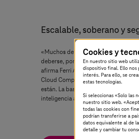
Escalable, soberano y se
Cookies y tecn
«
Muchos de los clientes que han inic
En nuestro sitio web util
deberse, por ejemplo, a que los requi
dispositivo final. Ello no
afirma Ferri Abolhassan, director ge
interés. Para ello, se cre
Cloud Computing solo tiene éxito si 
estas tecnologías.
están. La base del éxito empresaria
Si seleccionas «Solo las 
inteligencia artificial
»
.
nuestro sitio web. «Acept
todas las cookies con fin
podrían transferirse a p
datos equivalente al de l
detalle y cambiar tu con