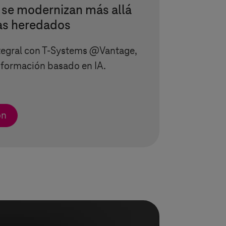
 se modernizan más allá
as heredados
tegral con
T-Systems
@Vantage,
sformación basado en IA.
ón