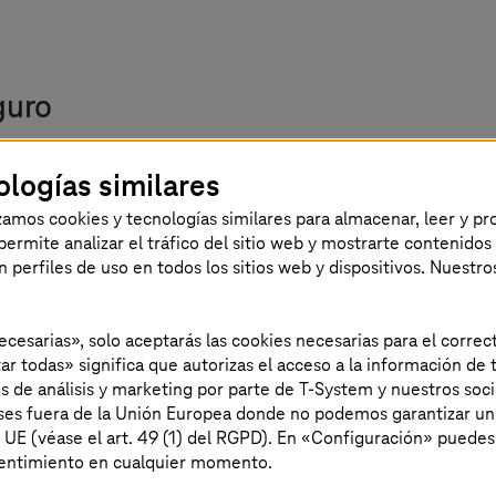
guro
ologías similares
iado la transformación al cloud no han obtenido los
izamos cookies y tecnologías similares para almacenar, leer y p
sitos eran más complejos de lo previsto o a que no se
s permite analizar el tráfico del sitio web y mostrarte contenidos
neral de
T-Systems
y miembro del consejo de admini
an perfiles de uso en todos los sitios web y dispositivos. Nuestro
las aplicaciones se modernizan, en lugar de simplemen
l es una automatización adecuada y coherente de los
necesarias», solo aceptarás las cookies necesarias para el corr
ar todas» significa que autorizas el acceso a la información de t
es de análisis y marketing por parte de T-System y nuestros soci
aíses fuera de la Unión Europea donde no podemos garantizar un
a UE (véase el art. 49 (1) del RGPD). En «Configuración» puedes
sentimiento en cualquier momento.