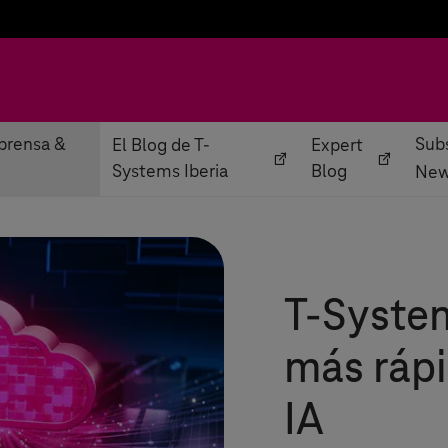
prensa &
Subs
El Blog de T-
Expert
Systems Iberia
Blog
New
T-Syste
más rápi
IA