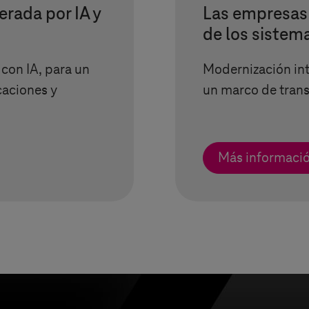
erada por IA y
Las empresas
de los sistem
 con IA, para un
Modernización in
caciones y
un marco de tran
Más informaci