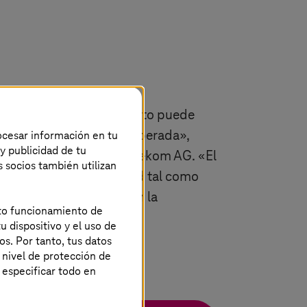
 resultados esperados. Esto puede
rocesar información en tu
 alcanzó la eficiencia esperada
»
,
 y publicidad de tu
stración de Deutsche Telekom AG.
«
El
s socios también utilizan
te transferirlas al cloud tal como
 procesos, combinada con la
ecto funcionamiento de
u dispositivo y el uso de
os. Por tanto, tus datos
 nivel de protección de
 especificar todo en