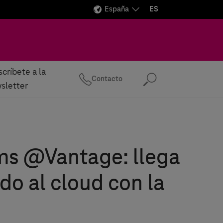
España
ES
críbete a la
Contacto
Buscar
sletter
ms
@Vantage: llega
do al cloud con la