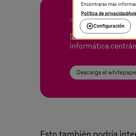
Encontrarás más informaci
Política de privacidad
Avi
Whitepaper:
T-Systems
@Vantage
Configuración
De sistemas obsole
informática centrán
Descarga el whitepape
Esto también podría inte