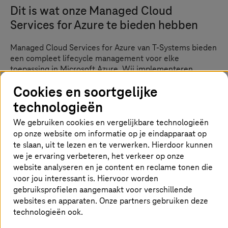
Dit is wat onze Managed Cloud
Services for Azure te bieden hebben
Managed Cloud Services for Azure van
T-Systems
bieden
een compleet lifecycle management voor elke
toepassing in Microsoft Azure. Wij implementeren,
updaten en patchen toepassingen in nauwe
Cookies en soortgelijke
samenwerking met onze klanten. Hoe jouw Azure-
infrastructuur ook is opgezet, als er een probleem is,
technologieën
behandelen wij dat onmiddellijk, zodat je geen verdere
We gebruiken cookies en vergelijkbare technologieën
stappen hoeft te ondernemen. Managed Cloud Services
op onze website om informatie op je eindapparaat op
for Azure is ontworpen naar het voorbeeld van de
schaalbare Enterprise Landing Zone van Microsoft. De
te slaan, uit te lezen en te verwerken. Hierdoor kunnen
service implementeert de best practices en ervaringen
we je ervaring verbeteren, het verkeer op onze
en omvat ook de sleutelelementen van het Cloud
website analyseren en je content en reclame tonen die
Adoption Framework.
voor jou interessant is. Hiervoor worden
gebruiksprofielen aangemaakt voor verschillende
Er zijn twee serviceniveaus: Foundation, dat de
websites en apparaten. Onze partners gebruiken deze
basisconfiguratie en implementatie van de beveiligde
technologieën ook.
Azure Landing Zone-modules omvat, en Advanced, dat