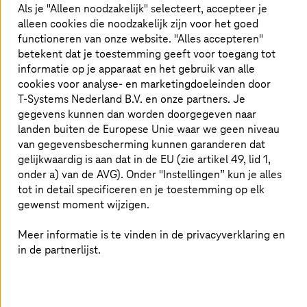
voldoet aan de klantvereisten op het gebied van de
Als je "Alleen noodzakelijk" selecteert, accepteer je
toepassing en infrastructuur in Azure met de
alleen cookies die noodzakelijk zijn voor het goed
operationele excellentie van
T-Systems
. Met onze
functioneren van onze website. "Alles accepteren"
Managed Azure Services kunnen klanten zich op hun
betekent dat je toestemming geeft voor toegang tot
bedrijf concentreren, terwijl wij de uitgebreide taken van
informatie op je apparaat en het gebruik van alle
implementatie, beheer en beveiliging van
cookies voor analyse- en marketingdoeleinden door
cloudresources op ons nemen.
T-Systems
Nederland B.V. en onze partners. Je
gegevens kunnen dan worden doorgegeven naar
landen buiten de Europese Unie waar we geen niveau
Naadloze Cloud Migration met
van gegevensbescherming kunnen garanderen dat
gelijkwaardig is aan dat in de EU (zie artikel 49, lid 1,
Microsoft Azure
onder a) van de AVG). Onder "Instellingen” kun je alles
tot in detail specificeren en je toestemming op elk
Cloud Migration is een grote stap en Microsoft Azure
gewenst moment wijzigen.
maakt deze overstap naadloos. Bekijk deze video om te
leren hoe je de schaalbaarheid kunt verbeteren, de
Meer informatie is te vinden in de privacyverklaring en
beveiliging kunt verhogen en de kosten effectief kunt
in de partnerlijst.
beheren door migratie naar Azure. Ongeacht of je werkt
met SAP-workloads of andere systemen: ontdek hoe
Azure de behoeften van jouw bedrijf ondersteunt en
nieuwe mogelijkheden biedt.