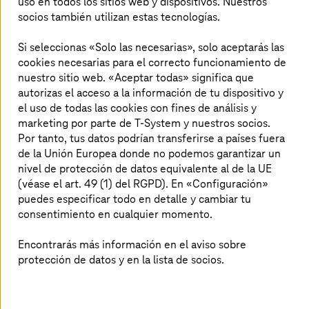
uso en todos los sitios web y dispositivos. Nuestros
nuevos y mejorados servicios y se consideran
socios también utilizan estas tecnologías.
proveedores de los mismos. El camino hacia un
desarrollo sostenible se recorre con estrategias
Si seleccionas «Solo las necesarias», solo aceptarás las
innovadoras y el uso de las tecnologías más avanzadas
cookies necesarias para el correcto funcionamiento de
para crear procesos internos y organizaciones que sean
nuestro sitio web. «Aceptar todas» significa que
lo más inteligentes posible.
autorizas el acceso a la información de tu dispositivo y
Este es también el objetivo de Gijón, la ciudad más
el uso de todas las cookies con fines de análisis y
grande de la comunidad autónoma de Asturias. Dentro
marketing por parte de T-System y nuestros socios.
del plan de transformación digital, el ayuntamiento de la
Por tanto, tus datos podrían transferirse a países fuera
ciudad ha dado un primer paso con
T-Systems
: la gestión
de la Unión Europea donde no podemos garantizar un
inteligente de la iluminación pública. Esta iniciativa ha
nivel de protección de datos equivalente al de la UE
sido premiada en el VI Congreso Nacional de Innovación
(véase el art. 49 (1) del RGPD). En «Configuración»
y Servicios Públicos (CNIS) celebrado en Madrid, con el
puedes especificar todo en detalle y cambiar tu
premio al mejor proyecto de ciudad inteligente. El
consentimiento en cualquier momento.
consistorio de la ciudad ahorra anualmente 100.000
euros aproximadamente gracias a un mejor uso de los
Encontrarás más información en el aviso sobre
recursos y a un menos consumo de energía por los
protección de datos y en la lista de socios.
puntos de luz LED.