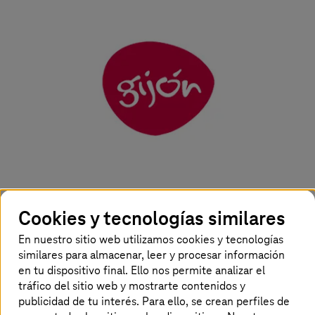
Cookies y tecnologías similares
Con la digitalización, las ciudades y sus infraestructuras
están cambiando gracias a la concienciación los
En nuestro sitio web utilizamos cookies y tecnologías
responsables, que trabajan cada vez más para ahorrar
similares para almacenar, leer y procesar información
costes y energía. La sostenibilidad y la reducción de las
en tu dispositivo final. Ello nos permite analizar el
emisiones de CO2 son cuestiones centrales que siguen
tráfico del sitio web y mostrarte contenidos y
ganando en importancia. Además, las ciudades modernas
publicidad de tu interés. Para ello, se crean perfiles de
quieren ofrecer constantemente a sus ciudadanos